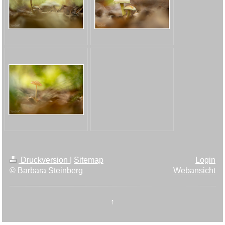
Druckversion
|
Sitemap
Login
© Barbara Steinberg
Webansicht
↑